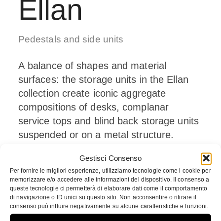
Ellan
Pedestals and side units
A balance of shapes and material
surfaces: the storage units in the Ellan
collection create iconic aggregate
compositions of desks, complanar
service tops and blind back storage units
suspended or on a metal structure.
Design by B+B Associati
Gestisci Consenso
Per fornire le migliori esperienze, utilizziamo tecnologie come i cookie per
memorizzare e/o accedere alle informazioni del dispositivo. Il consenso a
DOWNLOAD CATALOG
queste tecnologie ci permetterà di elaborare dati come il comportamento
di navigazione o ID unici su questo sito. Non acconsentire o ritirare il
consenso può influire negativamente su alcune caratteristiche e funzioni.
DATA SHEETS