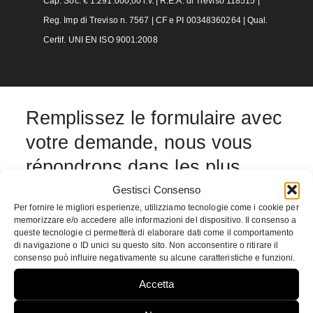
Cap. Soc. € 1.291.000,00 i.v. | R.E.A. di Treviso 118515 |
Reg. Imp di Treviso n. 7567 | CF e PI 00348360264 | Qual.
Certif. UNI EN ISO 9001:2008
Remplissez le formulaire avec
votre demande, nous vous
répondrons dans les plus
brefs délais.
Gestisci Consenso
Per fornire le migliori esperienze, utilizziamo tecnologie come i cookie per
memorizzare e/o accedere alle informazioni del dispositivo. Il consenso a
queste tecnologie ci permetterà di elaborare dati come il comportamento
Prénom et nom
*
di navigazione o ID unici su questo sito. Non acconsentire o ritirare il
consenso può influire negativamente su alcune caratteristiche e funzioni.
Accetta
Téléphone