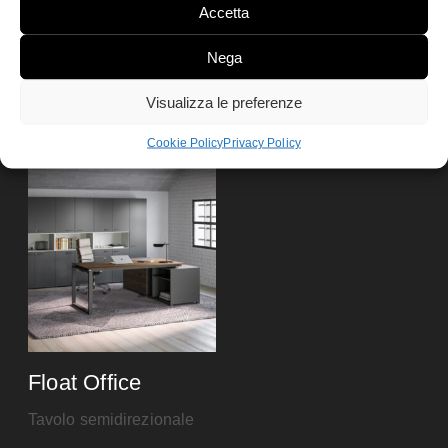
Accetta
Float Office
Float Office
Nega
Tavolo operativo
Tavolo riunione
Visualizza le preferenze
Le informazioni contenute in questa comunicazione sono
riservate e confidenziali. Ai sensi del Regolamento UE 2016/679
(GDPR), il loro utilizzo è strettamente riservato al destinatario.
Cookie Policy
Privacy Policy
Accetto inoltre le indicazioni relative alla
Privacy policy
.
Float Office
Tavolo semidirezionale